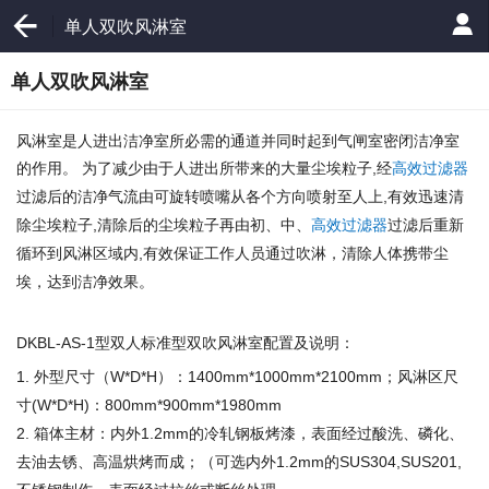
单人双吹风淋室
单人双吹风淋室
风淋室是人进出洁净室所必需的通道并同时起到气闸室密闭洁净室
的作用。 为了减少由于人进出所带来的大量尘埃粒子
经
高效过滤器
,
过滤后的洁净气流由可旋转喷嘴从各个方向喷射至人上
有效迅速清
,
除尘埃粒子
清除后的尘埃粒子再由初、中、
高效过滤器
过滤后重新
,
循环到风淋区域内
有效保证工作人员通过吹淋，清除人体携带尘
,
埃，达到洁净效果。
型双人标准型双吹风淋室配置及说明：
DKBL-AS-1
外型尺寸（
）：
；风淋区尺
1.
W*D*H
1400mm*1000mm*2100mm
寸
：
(W*D*H)
800mm*900mm*1980mm
箱体主材：内外
的冷轧钢板烤漆，表面经过酸洗、磷化、
2.
1.2mm
去油去锈、高温烘烤而成；（可选内外
的
1.2mm
SUS304,SUS201,