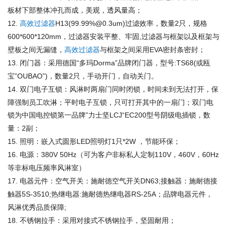
板材下部整体冲孔而成，美观，透风量高；
高效过滤器
过滤效率，数量
只，规格
12.
H13(99.99%@0.3um)
2
，过滤器安装平整、牢固
过滤器与框架以及框架与
600*600*120mm
,
壁板之间无漏缝，
高效过滤器
与框架之间采用
密封条密封；
EVA
闭门器：采用德国
多玛
品牌闭门器，型号
或瓯
13.
“
Dorma”
:TS68(
宝
，数量
只，手动开门，自动关门。
”OUBAO”)
2
双门电子互锁：风淋时两扇门同时闭锁，时间未到无法打开，保
14.
障强制员工吹淋；平时电子互锁，只可打开其中的一扇门；双门电
锁为中国电控锁第一品牌
力士坚
型号阴级电插锁，数
”
LCJ“EC200
量：
副；
2
照明：嵌入式圆形
照明灯
只
，节能环保；
15.
LED
1
*2W
电源：
（可为客户非标私人定制
，
，
16.
380V 50Hz
110V
460V
60Hz
等非标电压频率风淋室）
电器元件：空气开关：施耐德空气开关
接触器：施耐德接
17.
DN63;
触器
热继电器
施耐德热继电器
；品牌电器元件，
5S-3510;
:
RS-25A
风淋优秀品质保障
;
不锈钢拉手：采用对接式不锈钢拉手，坚固耐用；
18.