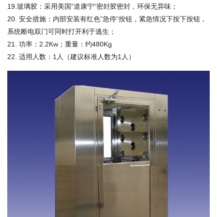
玻璃胶：采用美国
道康宁
密封胶密封，环保无异味；
19.
”
“
安全措施：内部安装有红色
急停
按钮，紧急情况下按下按钮，
20.
”
“
系统断电双门可同时打开利于逃生；
功率：
；重量：约4
21.
2.2Kw
80Kg
适用人数：
人（建议标准人数为
人）
22.
1
1