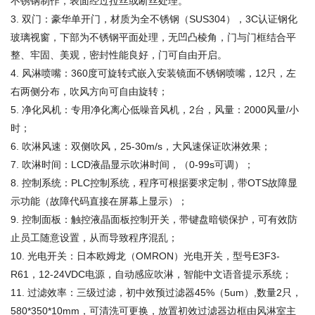
不锈钢制作，表面经过拉丝或断丝处理。
双门：豪华单开门，材质为全不锈钢（
），
认证钢化
3.
SUS304
3C
玻璃视窗，下部为不锈钢平面处理，无凹凸棱角，门与门框结合平
整、牢固、美观，密封性能良好，门可自由开启。
风淋喷嘴：
度可旋转式嵌入安装镜面不锈钢喷嘴，
只，左
4.
360
12
右两侧分布，吹风方向可自由旋转；
净化风机：专用净化离心低噪音风机，
台，风量：
风量
小
5.
2
2000
/
时；
吹淋风速：双侧吹风，
，大风速保证吹淋效果；
6.
25-30m/s
吹淋时间：
液晶显示吹淋时间，（
可调）；
7.
LCD
0-99s
控制系统：
控制系统，程序可根据要求定制，带
故障显
8.
PLC
OTS
示功能（故障代码直接在屏幕上显示）；
控制面板：触控液晶面板控制开关，带键盘暗锁保护，可有效防
9.
止员工随意设置，从而导致程序混乱；
光电开关：日本欧姆龙（
）光电开关，型号
10.
OMRON
E3F3-
，
电源，自动感应吹淋，智能中文语音提示系统；
R61
12-24VDC
过滤效率：三级过滤，初中效预过滤器
（
）
数量
只，
11.
45%
5um
,
2
，可清洗可更换，放置初效过滤器边框由风淋室主
580*350*10mm