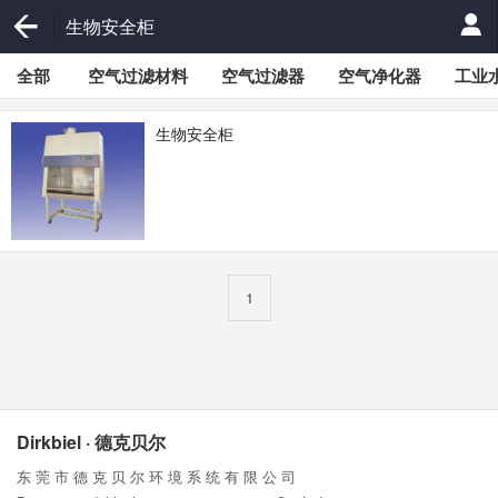
生物安全柜
全部
空气过滤材料
空气过滤器
空气净化器
工业
生物安全柜
1
Dirkbiel · 德克贝尔
东 莞 市 德 克 贝 尔 环 境 系 统 有 限 公 司