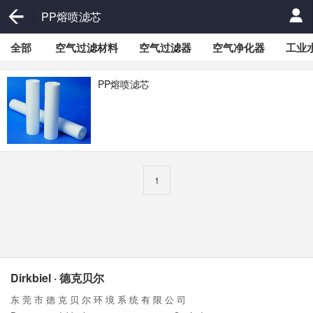
PP熔喷滤芯
全部
空气过滤材料
空气过滤器
空气净化器
工业
PP熔喷滤芯
1
Dirkbiel · 德克贝尔
东 莞 市 德 克 贝 尔 环 境 系 统 有 限 公 司